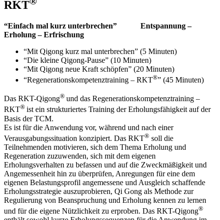
®
RKT
“Einfach mal kurz unterbrechen” Entspannung –
Erholung – Erfrischung
“Mit Qigong kurz mal unterbrechen” (5 Minuten)
“Die kleine Qigong-Pause” (10 Minuten)
“Mit Qigong neue Kraft schöpfen” (20 Minuten)
®
“Regenerationskompetenztraining – RKT
” (45 Minuten)
®
Das RKT-Qigong
und das Regenerationskompetenztraining –
®
RKT
ist ein strukturiertes Training der Erholungsfähigkeit auf der
Basis der TCM.
Es ist für die Anwendung vor, während und nach einer
®
Verausgabungssituation konzipiert. Das RKT
soll die
Teilnehmenden motivieren, sich dem Thema Erholung und
Regeneration zuzuwenden, sich mit dem eigenen
Erholungsverhalten zu befassen und auf die Zweckmäßigkeit und
Angemessenheit hin zu überprüfen, Anregungen für eine dem
eigenen Belastungsprofil angemessene und Ausgleich schaffende
Erholungsstrategie auszuprobieren, Qi Gong als Methode zur
Regulierung von Beanspruchung und Erholung kennen zu lernen
®
und für die eigene Nützlichkeit zu erproben. Das RKT-Qigong
enthält sowohl kurze Erholungssequenzen für die Anwendung im