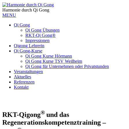
Harmonie durch Qi Gong
MENU
Qi Gong
Qi Gong Übungen
RKT-Qi Gong®
Impressionen
Qigong Lehrerin
Qi Gong-Kurse
Qi Gong Kurse Hörmann
Qi Gong Kurse TSV Weilheim
Qi Gong für Unternehmen oder Privatstunden
Veranstaltungen
Aktuelles
Referenzen
Kontakt
®
RKT-Qigong
und das
Regenerationskompetenztraining –